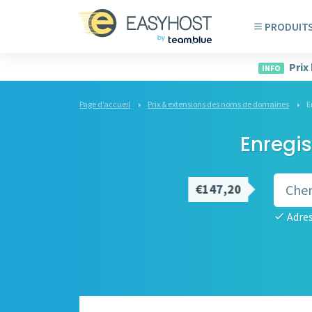
PRODUIT
Prix
INFO
Page d’accueil
Prix & extensions des noms de domaines
E
Enregis
€147,20
Adres