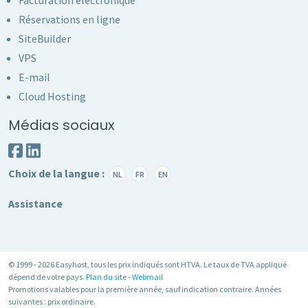
Réservations en ligne
SiteBuilder
VPS
E-mail
Cloud Hosting
Médias sociaux
Choix de la langue :
NL
FR
EN
Assistance
© 1999 - 2026 Easyhost, tous les prix indiqués sont HTVA. Le taux de TVA appliqué
dépend de votre pays.
Plan du site
-
Webmail
Promotions valables pour la première année, sauf indication contraire. Années
suivantes : prix ordinaire.