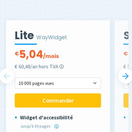
Lite
S
WayWidget
5,04
€
€
/mois
€
60,48
/an hors TVA
€
5
Commander
Widget d'accessibilité
W
Jusqu'à 50 pages
S