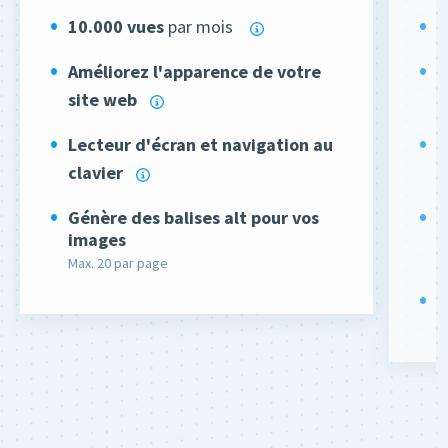
10.000
vues
par mois
2
Améliorez l'apparence de votre
A
site web
s
Lecteur d'écran et navigation au
L
clavier
c
Génère des balises alt pour vos
G
images
i
Max. 20 par page
Il
P