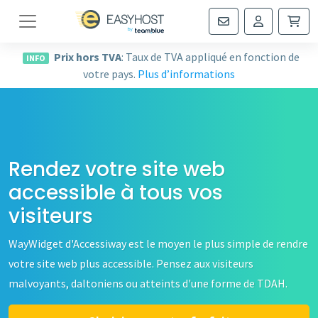
Navigation
Prix hors TVA
: Taux de TVA appliqué en fonction de
INFO
votre pays.
Plus d’informations
Rendez votre site web
accessible à tous vos
visiteurs
WayWidget d'Accessiway est le moyen le plus simple de rendre
votre site web plus accessible. Pensez aux visiteurs
malvoyants, daltoniens ou atteints d'une forme de TDAH.