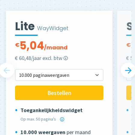
Lite
S
WayWidget
5,04
€
€
/maand
€
60,48
/jaar excl. btw
€
5
Bestellen
Toegankelijkheidswidget
T
Op max. 50 pagina's
O
10.000
weergaven
per maand
2