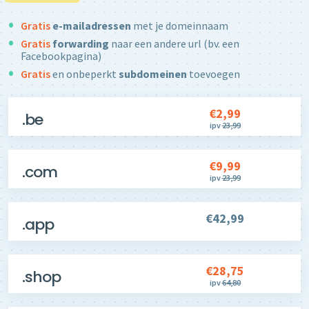
Gratis
e-mailadressen
met je domeinnaam
Gratis
forwarding
naar een andere url (bv. een
Facebookpagina)
Gratis
en onbeperkt
subdomeinen
toevoegen
€2,99
.be
ipv
23,99
€9,99
.com
ipv
23,99
€42,99
.app
€28,75
.shop
ipv
64,80