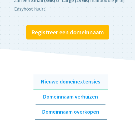
aan een
Small (5GB) of Large (25 GB)
mailbox die je bij
Easyhost huurt.
Registreer een domeinnaam
Nieuwe domeinextensies
Domeinnaam verhuizen
Domeinnaam overkopen