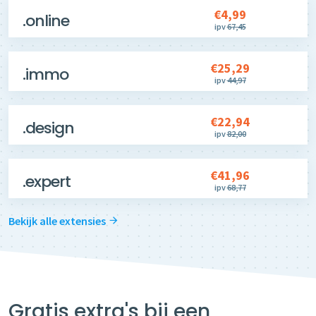
€4,99
.online
ipv
67,45
€25,29
.immo
ipv
44,97
€22,94
.design
ipv
82,00
€41,96
.expert
ipv
68,77
Bekijk alle extensies
Gratis extra's bij een