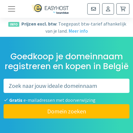
Navigatie
Prijzen excl. btw
: Toegepast btw-tarief afhankelijk
INFO
van je land.
Meer info
Goedkoop je domeinnaam
registreren en kopen in België
Gratis
e-mailadressen met doorverwijzing
Domein zoeken