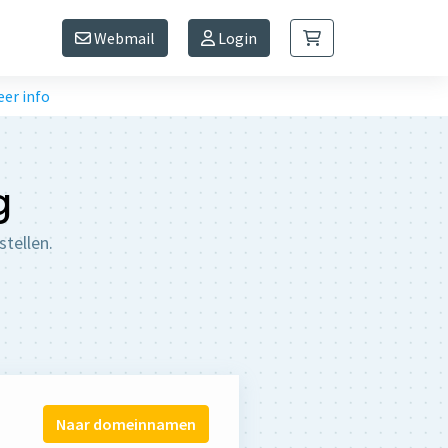
Webmail
Login
er info
g
tellen.
Naar domeinnamen