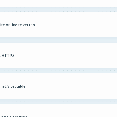
te online te zetten
et HTTPS
met Sitebuilder