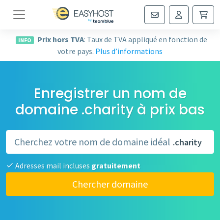
Navigation
Prix hors TVA
: Taux de TVA appliqué en fonction de
INFO
votre pays.
Plus d’informations
Enregistrer un nom de
domaine .charity à prix bas
.charity
Adresses mail incluses
gratuitement
Chercher domaine