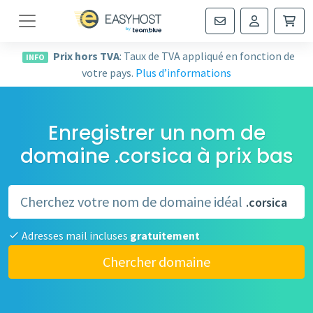
Navigation
Prix hors TVA
: Taux de TVA appliqué en fonction de
INFO
votre pays.
Plus d’informations
Enregistrer un nom de
domaine .corsica à prix bas
.corsica
Adresses mail incluses
gratuitement
Chercher domaine