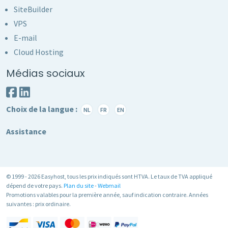
SiteBuilder
VPS
E-mail
Cloud Hosting
Médias sociaux
Choix de la langue :
NL
FR
EN
Assistance
© 1999 - 2026 Easyhost, tous les prix indiqués sont HTVA. Le taux de TVA appliqué
dépend de votre pays.
Plan du site
-
Webmail
Promotions valables pour la première année, sauf indication contraire. Années
suivantes : prix ordinaire.