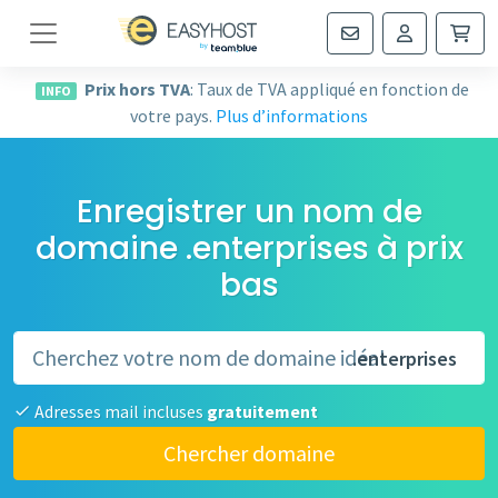
Navigation
Prix hors TVA
: Taux de TVA appliqué en fonction de
INFO
votre pays.
Plus d’informations
Enregistrer un nom de
domaine .enterprises à prix
bas
.enterprises
Adresses mail incluses
gratuitement
Chercher domaine