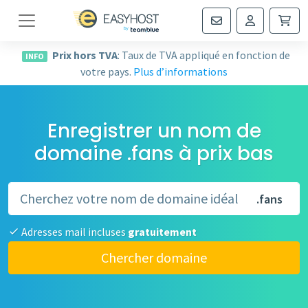
Navigation
Prix hors TVA
: Taux de TVA appliqué en fonction de
INFO
votre pays.
Plus d’informations
Enregistrer un nom de
domaine .fans à prix bas
.fans
Adresses mail incluses
gratuitement
Chercher domaine