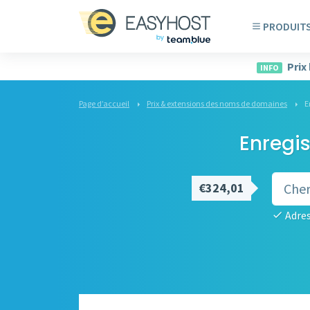
PRODUIT
Prix
INFO
Page d’accueil
Prix & extensions des noms de domaines
E
Enregis
€324,01
Adres