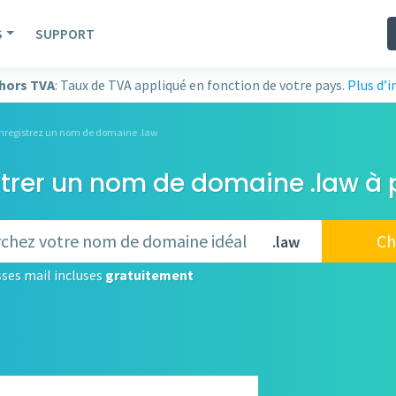
S
SUPPORT
 hors TVA
: Taux de TVA appliqué en fonction de votre pays.
Plus d’
nregistrez un nom de domaine .law
trer un nom de domaine .law à 
Ch
.law
ses mail incluses
gratuitement