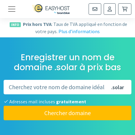
Navigation
Prix hors TVA
: Taux de TVA appliqué en fonction de
INFO
votre pays.
Plus d’informations
Enregistrer un nom de
domaine .solar à prix bas
.solar
Adresses mail incluses
gratuitement
Chercher domaine