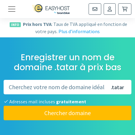
Navigation
Prix hors TVA
: Taux de TVA appliqué en fonction de
INFO
votre pays.
Plus d’informations
Enregistrer un nom de
domaine .tatar à prix bas
.tatar
Adresses mail incluses
gratuitement
Chercher domaine