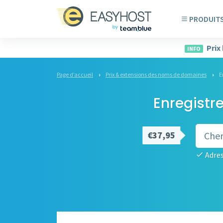
PRODUIT
Prix
INFO
Page d’accueil
Prix & extensions des noms de domaines
E
Enregistr
€37,95
Adres