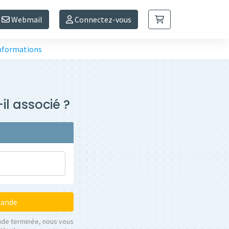
Webmail
Connectez-vous
informations
il associé ?
mande
nde terminée, nous vous