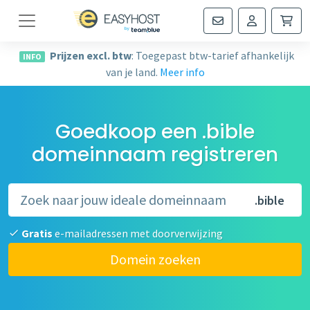
Navigatie
Prijzen excl. btw
: Toegepast btw-tarief afhankelijk
INFO
van je land.
Meer info
Goedkoop een .bible
domeinnaam registreren
.bible
Gratis
e-mailadressen met doorverwijzing
Domein zoeken