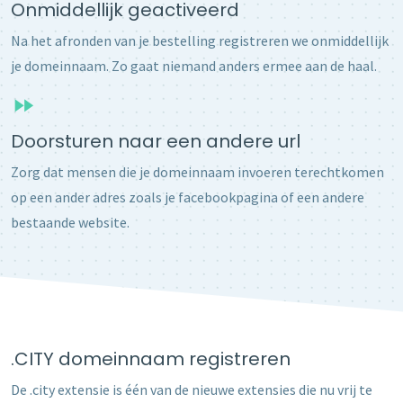
Onmiddellijk geactiveerd
Na het afronden van je bestelling registreren we onmiddellijk
je domeinnaam. Zo gaat niemand anders ermee aan de haal.
Doorsturen naar een andere url
Zorg dat mensen die je domeinnaam invoeren terechtkomen
op een ander adres zoals je facebookpagina of een andere
bestaande website.
.CITY domeinnaam registreren
De .city extensie is één van de nieuwe extensies die nu vrij te