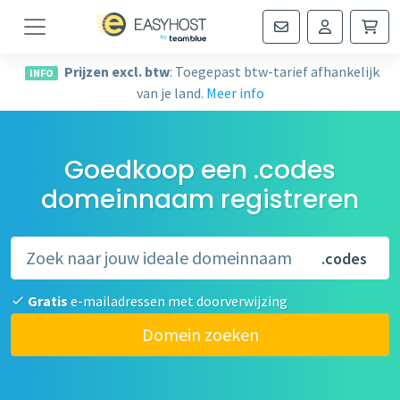
Navigatie
Prijzen excl. btw
: Toegepast btw-tarief afhankelijk
INFO
van je land.
Meer info
Goedkoop een .codes
domeinnaam registreren
.codes
Gratis
e-mailadressen met doorverwijzing
Domein zoeken