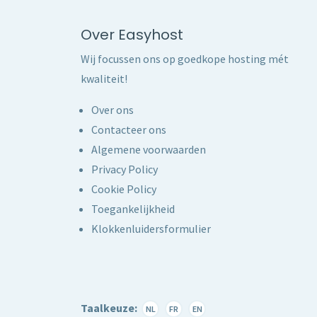
Over Easyhost
Wij focussen ons op goedkope hosting mét
kwaliteit!
Over ons
Contacteer ons
Algemene voorwaarden
Privacy Policy
Cookie Policy
Toegankelijkheid
Klokkenluidersformulier
Taalkeuze:
NL
FR
EN