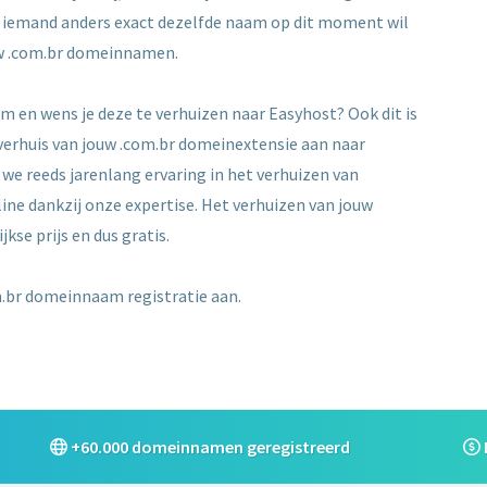
 dat iemand anders exact dezelfde naam op dit moment wil
uw .com.br domeinnamen.
m en wens je deze te verhuizen naar Easyhost? Ook dit is
 verhuis van jouw .com.br domeinextensie aan naar
we reeds jarenlang ervaring in het verhuizen van
ne dankzij onze expertise. Het verhuizen van jouw
kse prijs en dus gratis.
.br domeinnaam registratie aan.
+60.000 domeinnamen geregistreerd