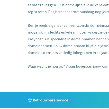
te vast te leggen. Er is namelijk altijd de kans
registreren. Registreer daarom vandaag nog jo
Ben je reeds eigenaar van een .com.br domeinnaa
mogelijk, in slechts enkele minuten vraagt je de
Easyhost. Als specialist in domeinnamen hebben 
domeinnamen. Jouw domeinnaam blijft altijd onli
domeinextensie is volledig inbegrepen in de jaarlij
Waar wacht je nog op? Vraag bovenaan jouw .com
Betrouwbare service