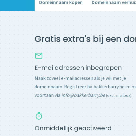
Domeinnaam kopen
Domeinnaam verhui
Gratis extra's bij een 
E-mailadressen inbegrepen
Maak zoveel e-mailadressen als je wil met je
domeinnaam. Registreer bv. bakkerbarry.be en m
voortaan via
info@bakkerbarry.be
.
(excl. mailbox)
Onmiddellijk geactiveerd