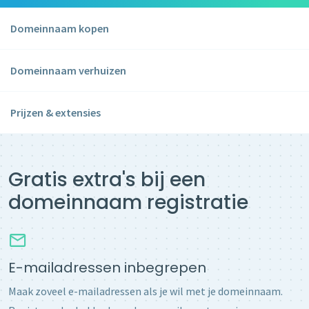
Domeinnaam kopen
Domeinnaam verhuizen
Prijzen & extensies
Gratis extra's bij een
domeinnaam registratie
E-mailadressen inbegrepen
Maak zoveel e-mailadressen als je wil met je domeinnaam.