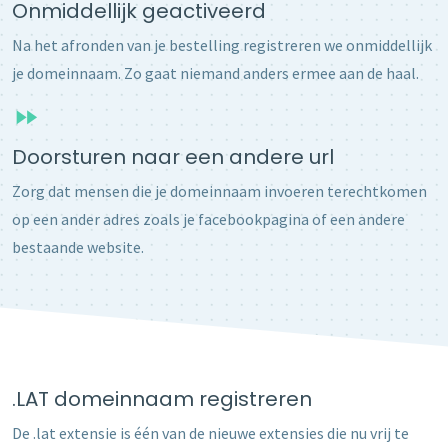
Onmiddellijk geactiveerd
Na het afronden van je bestelling registreren we onmiddellijk
je domeinnaam. Zo gaat niemand anders ermee aan de haal.
Doorsturen naar een andere url
Zorg dat mensen die je domeinnaam invoeren terechtkomen
op een ander adres zoals je facebookpagina of een andere
bestaande website.
.LAT domeinnaam registreren
De .lat extensie is één van de nieuwe extensies die nu vrij te