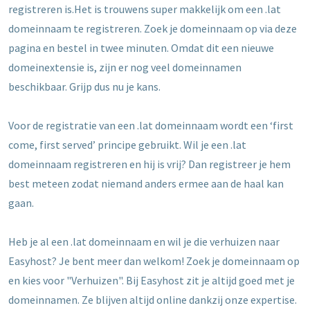
registreren is.Het is trouwens super makkelijk om een .lat
domeinnaam te registreren. Zoek je domeinnaam op via deze
pagina en bestel in twee minuten. Omdat dit een nieuwe
domeinextensie is, zijn er nog veel domeinnamen
beschikbaar. Grijp dus nu je kans.
Voor de registratie van een .lat domeinnaam wordt een ‘first
come, first served’ principe gebruikt. Wil je een .lat
domeinnaam registreren en hij is vrij? Dan registreer je hem
best meteen zodat niemand anders ermee aan de haal kan
gaan.
Heb je al een .lat domeinnaam en wil je die verhuizen naar
Easyhost? Je bent meer dan welkom! Zoek je domeinnaam op
en kies voor "Verhuizen". Bij Easyhost zit je altijd goed met je
domeinnamen. Ze blijven altijd online dankzij onze expertise.