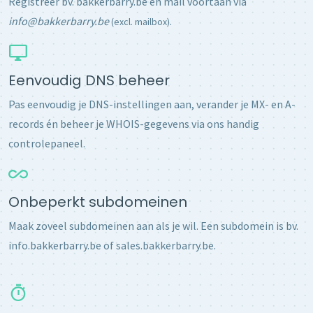
Registreer bv. bakkerbarry.be en mail voortaan via
info@bakkerbarry.be
.
(excl. mailbox)
Eenvoudig DNS beheer
Pas eenvoudig je DNS-instellingen aan, verander je MX- en A-
records én beheer je WHOIS-gegevens via ons handig
controlepaneel.
Onbeperkt subdomeinen
Maak zoveel subdomeinen aan als je wil. Een subdomein is bv.
info.bakkerbarry.be of sales.bakkerbarry.be.