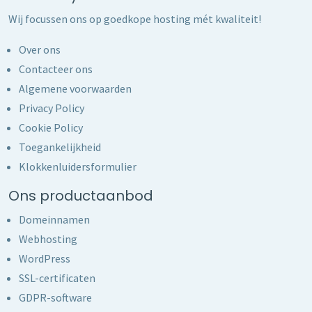
Wij focussen ons op goedkope hosting mét kwaliteit!
Over ons
Contacteer ons
Algemene voorwaarden
Privacy Policy
Cookie Policy
Toegankelijkheid
Klokkenluidersformulier
Ons productaanbod
Domeinnamen
Webhosting
WordPress
SSL-certificaten
GDPR-software