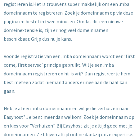
registreren is.Het is trouwens super makkelijk om een .mba
domeinnaam te registreren. Zoek je domeinnaam op via deze
pagina en bestel in twee minuten. Omdat dit een nieuwe
domeinextensie is, zijn er nog veel domeinnamen
beschikbaar. Grijp dus nu je kans.
Voor de registratie van een .mba domeinnaam wordt een ‘first
come, first served’ principe gebruikt. Wil je een .mba
domeinnaam registreren en hij is vrij? Dan registreer je hem
best meteen zodat niemand anders ermee aan de haal kan
gaan.
Heb je al een .mba domeinnaam en wil je die verhuizen naar
Easyhost? Je bent meer dan welkom! Zoek je domeinnaam op
en kies voor "Verhuizen". Bij Easyhost zit je altijd goed met je
domeinnamen. Ze blijven altijd online dankzij onze expertise.