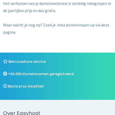
Het verhuizen van je domeinextensie is volledig inbegrepen in
de jaarlijkse prijs en dus gratis.
Waar wacht je nog op? Zoek je .mba domeinnaam op via deze
pagina.
Betrouwbare service
+60.000 domeinnamen geregistreerd
Beste prijs-kwaliteit
Over Easyhost