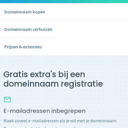
Domeinnaam kopen
Domeinnaam verhuizen
Prijzen & extensies
Gratis extra's bij een
domeinnaam registratie
E-mailadressen inbegrepen
Maak zoveel e-mailadressen als je wil met je domeinnaam.