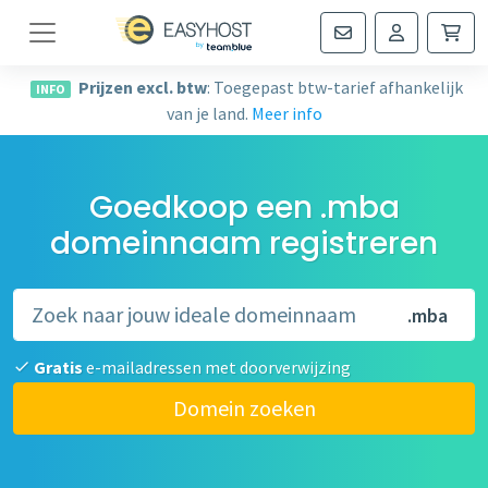
Navigatie
Prijzen excl. btw
: Toegepast btw-tarief afhankelijk
INFO
van je land.
Meer info
Goedkoop een .mba
domeinnaam registreren
.mba
Gratis
e-mailadressen met doorverwijzing
Domein zoeken