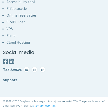
Accessibility tool
E-facturatie
Online reservaties
SiteBuilder
VPS
E-mail
Cloud Hosting
Social media
Taalkeuze:
NL
FR
EN
Support
© 1999 - 2026 Easyhost, alle aangeduide prijzen exclusief BTW. Toegepast btw-tarief
afhankelijk van je land.
Sitemap
-
Webmail