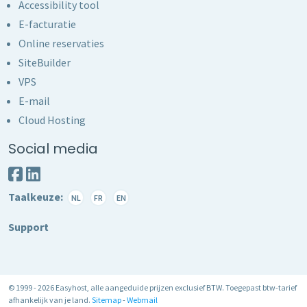
Accessibility tool
E-facturatie
Online reservaties
SiteBuilder
VPS
E-mail
Cloud Hosting
Social media
Taalkeuze:
NL
FR
EN
Support
© 1999 - 2026 Easyhost, alle aangeduide prijzen exclusief BTW. Toegepast btw-tarief
afhankelijk van je land.
Sitemap
-
Webmail