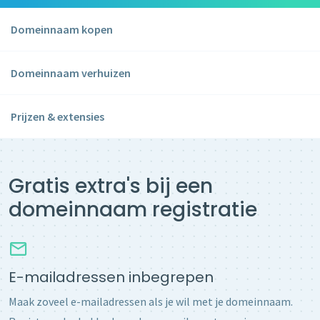
Domeinnaam kopen
Domeinnaam verhuizen
Prijzen & extensies
Gratis extra's bij een
domeinnaam registratie
E-mailadressen inbegrepen
Maak zoveel e-mailadressen als je wil met je domeinnaam.