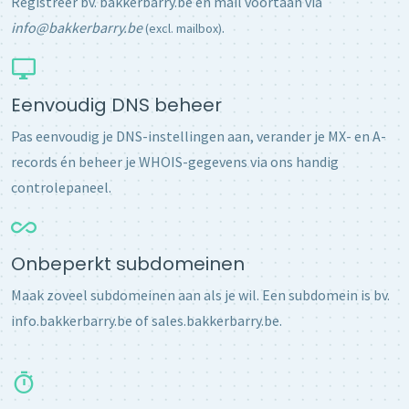
Registreer bv. bakkerbarry.be en mail voortaan via
info@bakkerbarry.be
.
(excl. mailbox)
Eenvoudig DNS beheer
Pas eenvoudig je DNS-instellingen aan, verander je MX- en A-
records én beheer je WHOIS-gegevens via ons handig
controlepaneel.
Onbeperkt subdomeinen
Maak zoveel subdomeinen aan als je wil. Een subdomein is bv.
info.bakkerbarry.be of sales.bakkerbarry.be.