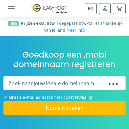
Navigatie
Prijzen excl. btw
: Toegepast btw-tarief afhankelijk
INFO
van je land.
Meer info
Goedkoop een .mobi
domeinnaam registreren
.mobi
Gratis
e-mailadressen met doorverwijzing
Domein zoeken