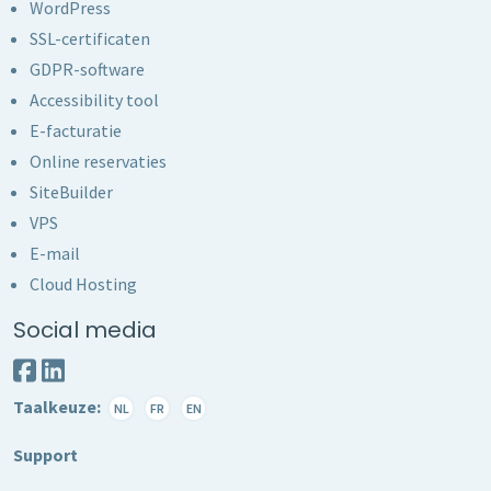
WordPress
SSL-certificaten
GDPR-software
Accessibility tool
E-facturatie
Online reservaties
SiteBuilder
VPS
E-mail
Cloud Hosting
Social media
Taalkeuze:
NL
FR
EN
Support