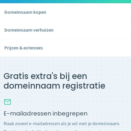
Domeinnaam kopen
Domeinnaam verhuizen
Prijzen & extensies
Gratis extra's bij een
domeinnaam registratie
E-mailadressen inbegrepen
Maak zoveel e-mailadressen als je wil met je domeinnaam.