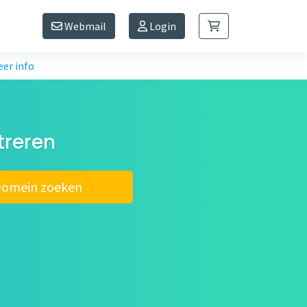
Webmail
Login
er info
treren
omein zoeken