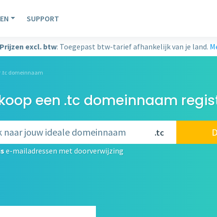
EN
SUPPORT
Prijzen excl. btw
: Toegepast btw-tarief afhankelijk van je land.
Me
er .tc domeinnaam
oop een .tc domeinnaam regis
D
.tc
is
e-mailadressen met doorverwijzing