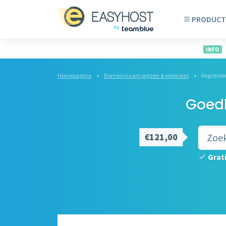
PRODUCT
INFO
Homepagina
Domeinnaam prijzen & extensies
Registre
Goedk
€121,00
Grat