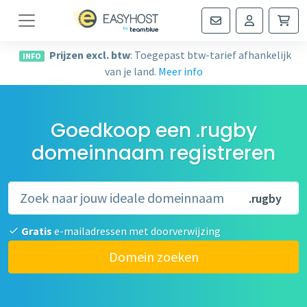
Navigatie
Prijzen excl. btw
: Toegepast btw-tarief afhankelijk
INFO
van je land.
Meer info
Goedkoop een .rugby
domeinnaam registreren
.rugby
Gratis
e-mailadressen met doorverwijzing
Domein zoeken